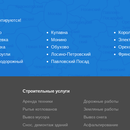
нтируются!
о
Купавна
Коро
евка
Монино
Элект
иха
Обухово
Орех
оугли
Лосино-Петровский
Фрян
одорожный
Павловский Посад
Строительные услуги
Аренда техники
Дорожные работы
Рытье котлованов
Земляные работы
Вывоз мусора
Вывоз снега
Снос, демонтаж зданий
Асфальтирование