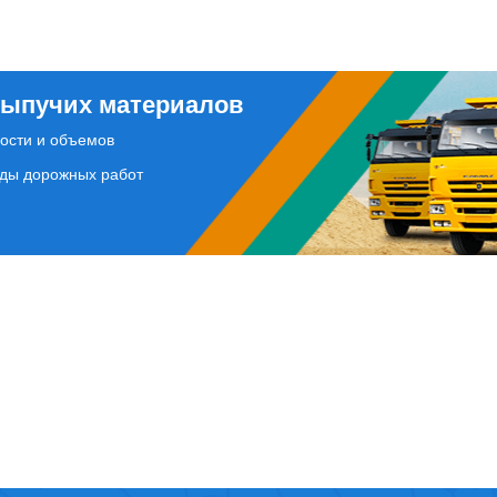
сыпучих материалов
ости и объемов
иды дорожных работ