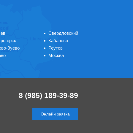
лев
Свердловский
рогорск
Кабаново
ово-Зуево
Реутов
ово
Москва
8 (985) 189-39-89
Онлайн заявка