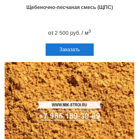
Щебеночно-песчаная смесь (ЩПС)
3
от
2 500 руб.
/ м
Заказать