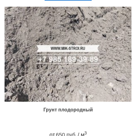
Грунт плодородный
3
от
650 руб.
/ м